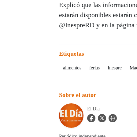
Explicó que las informacione
estarán disponibles estarán 
@InespreRD y en la página
Etiquetas
alimentos
ferias
Inespre
Mad
Sobre el autor
El Día
facebook Icon
twitter Icon
user_url Icon
Periódico independiente.