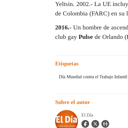
Yeltsin. 2002.- La UE inclu
de Colombia (FARC) en su lis
2016.-
Un hombre de ascende
club gay
Pulse
de Orlando (F
Etiquetas
Día Mundial contra el Trabajo Infantil
Sobre el autor
El Día
facebook Icon
twitter Icon
user_url Icon