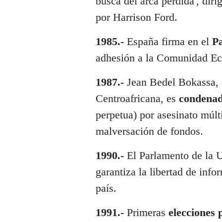
busca del arca perdida', dir
por Harrison Ford.
1985.-
España firma en el
Pa
adhesión a la Comunidad E
1987.-
Jean Bedel Bokassa, 
Centroafricana, es
condenad
perpetua) por asesinato múlti
malversación de fondos.
1990.-
El Parlamento de la 
garantiza la libertad de info
país.
1991.-
Primeras
elecciones 