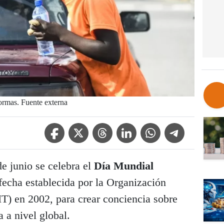
 formas. Fuente externa
Facebook Icon
Twitter Icon
Threads Icon
Linkedin Icon
WhatsApp Icon
Telegram Icon
 junio se celebra el
Día Mundial
 fecha establecida por la Organización
IT) en 2002, para crear conciencia sobre
 a nivel global.