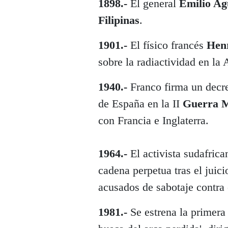
1898.-
El general
Emilio Ag
Filipinas
.
1901.-
El físico francés
Hen
sobre la radiactividad en la
1940.-
Franco firma un decret
de España en la II
Guerra 
con Francia e Inglaterra.
1964.-
El activista sudafric
cadena perpetua tras el juici
acusados de sabotaje contra 
1981.-
Se estrena la primera 