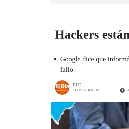
Hackers está
Google dice que informát
fallo.
El Día
T
TECNO-CIENCIA