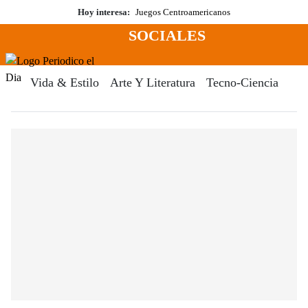
Saltar
Hoy interesa:
Juegos Centroamericanos
al
SOCIALES
contenido
Menú
Periodico El Dia Digital
Vida & Estilo
Arte Y Literatura
Tecno-Ciencia