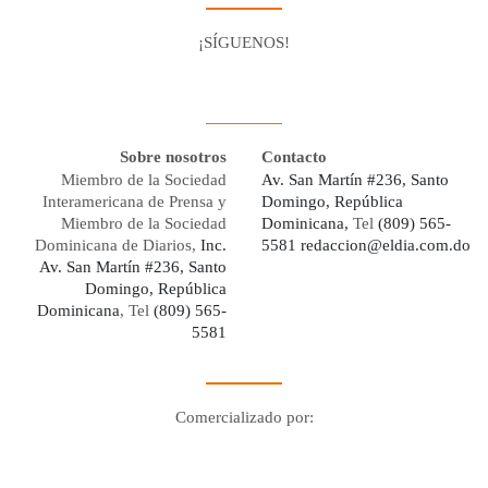
¡SÍGUENOS!
Facebook
Youtube
Twitter X
Instagram
Whatsapp
Sobre nosotros
Contacto
Miembro de la Sociedad
Av. San Martín #236, Santo
Interamericana de Prensa y
Domingo, República
Miembro de la Sociedad
Dominicana,
Tel
(809) 565-
Dominicana de Diarios,
Inc.
5581
redaccion@eldia.com.do
Av. San Martín #236, Santo
Domingo, República
Dominicana
, Tel
(809) 565-
5581
Comercializado por:
Digo Network