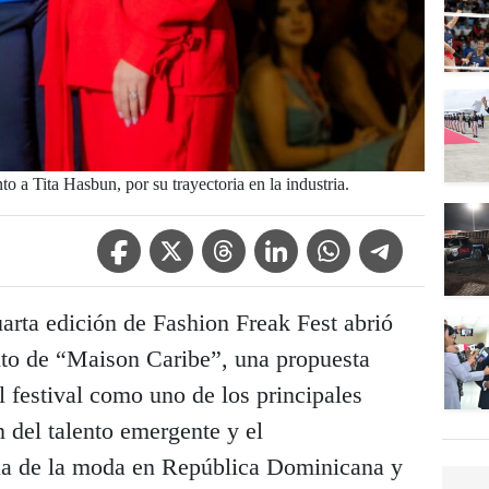
o a Tita Hasbun, por su trayectoria en la industria.
Facebook Icon
Twitter Icon
Threads Icon
Linkedin Icon
WhatsApp Icon
Telegram Icon
arta edición de Fashion Freak Fest abrió
nto de “Maison Caribe”, una propuesta
l festival como uno de los principales
 del talento emergente y el
tria de la moda en República Dominicana y