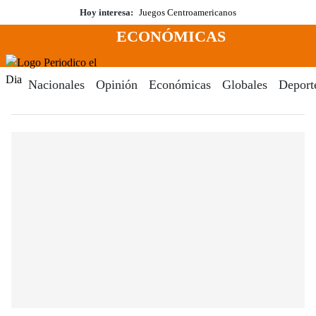
Saltar
Hoy interesa:
Juegos Centroamericanos
al
ECONÓMICAS
contenido
Menú
Periodico El Dia Digital
Nacionales
Opinión
Económicas
Globales
Deport