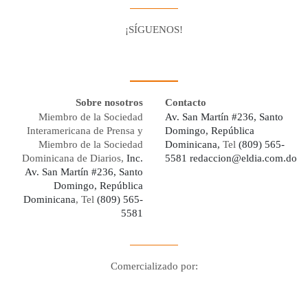
¡SÍGUENOS!
Facebook
Youtube
Twitter X
Instagram
Whatsapp
Sobre nosotros
Contacto
Miembro de la Sociedad
Av. San Martín #236, Santo
Interamericana de Prensa y
Domingo, República
Miembro de la Sociedad
Dominicana,
Tel
(809) 565-
Dominicana de Diarios,
Inc.
5581
redaccion@eldia.com.do
Av. San Martín #236, Santo
Domingo, República
Dominicana
, Tel
(809) 565-
5581
Comercializado por:
Digo Network