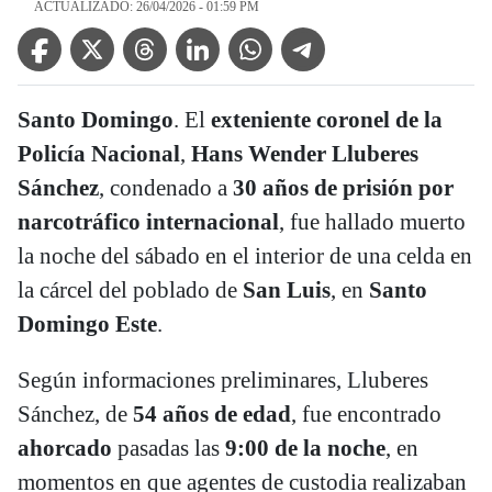
ACTUALIZADO: 26/04/2026 - 01:59 PM
Facebook Icon
Twitter Icon
Threads Icon
Linkedin Icon
WhatsApp Icon
Telegram Icon
Santo Domingo
. El
exteniente coronel de la
Policía Nacional
,
Hans Wender Lluberes
Sánchez
, condenado a
30 años de prisión por
narcotráfico internacional
, fue hallado muerto
la noche del sábado en el interior de una celda en
la cárcel del poblado de
San Luis
, en
Santo
Domingo Este
.
Según informaciones preliminares, Lluberes
Sánchez, de
54 años de edad
, fue encontrado
ahorcado
pasadas las
9:00 de la noche
, en
momentos en que agentes de custodia realizaban