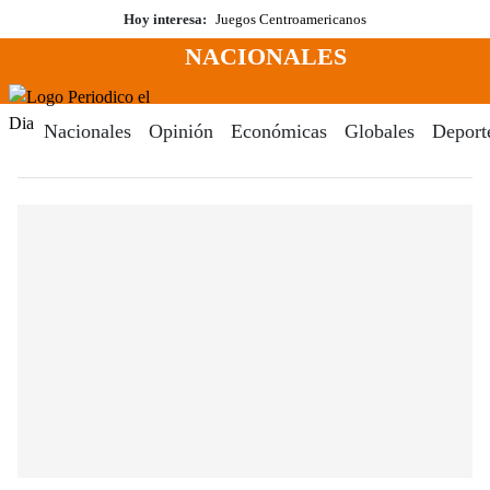
Saltar
Hoy interesa:
Juegos Centroamericanos
al
NACIONALES
contenido
Menú
Periodico El Dia Digital
Nacionales
Opinión
Económicas
Globales
Deport