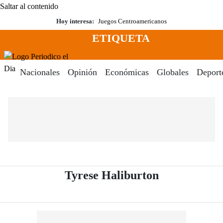
Saltar al contenido
Hoy interesa:
Juegos Centroamericanos
ETIQUETA
Menú
Periodico El Dia Digital
Nacionales
Opinión
Económicas
Globales
Deport
- Periódico E
Tyrese Haliburton