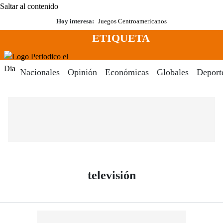
Saltar al contenido
Hoy interesa:
Juegos Centroamericanos
ETIQUETA
Menú
Periodico El Dia Digital
Nacionales
Opinión
Económicas
Globales
Deport
- Periódico El Di
televisión