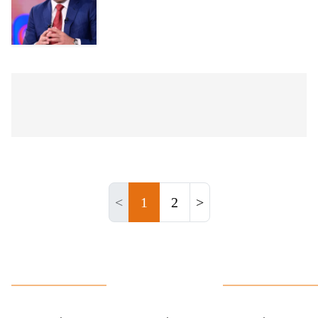
<
1
2
>