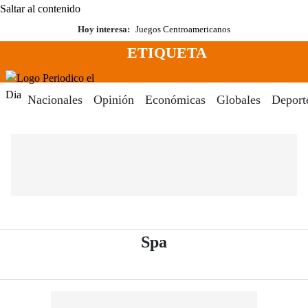
Saltar al contenido
Hoy interesa:
Juegos Centroamericanos
ETIQUETA
Menú
Periodico El Dia Digital
Nacionales
Opinión
Económicas
Globales
Deport
- Periódico El Dia D
Spa