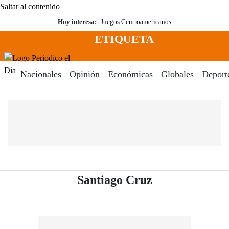
Saltar al contenido
Hoy interesa:
Juegos Centroamericanos
ETIQUETA
Menú
Periodico El Dia Digital
Nacionales
Opinión
Económicas
Globales
Deport
- Periódico El 
Santiago Cruz