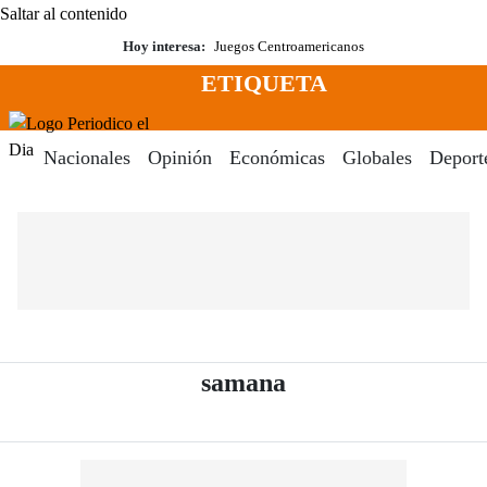
Saltar al contenido
Hoy interesa:
Juegos Centroamericanos
ETIQUETA
Menú
Periodico El Dia Digital
Nacionales
Opinión
Económicas
Globales
Deport
- Periódico El Dia
samana