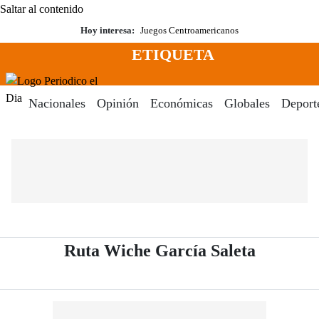
Saltar al contenido
Hoy interesa:
Juegos Centroamericanos
ETIQUETA
Menú
Periodico El Dia Digital
Nacionales
Opinión
Económicas
Globales
Deport
- Periódi
Ruta Wiche García Saleta