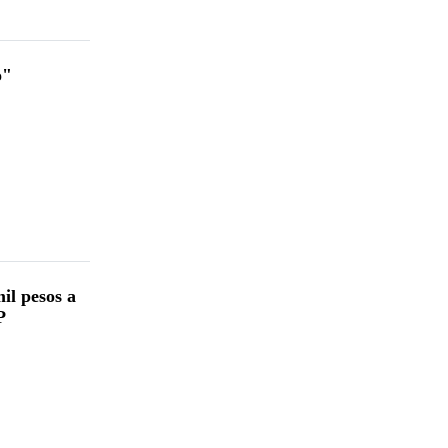
o"
il pesos a
P