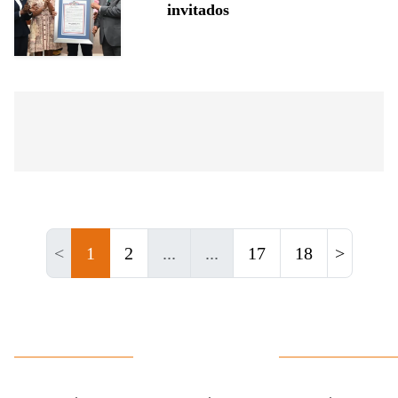
invitados
<
1
2
...
...
17
18
>