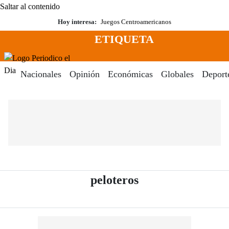
Saltar al contenido
Hoy interesa:
Juegos Centroamericanos
ETIQUETA
Menú
Periodico El Dia Digital
Nacionales
Opinión
Económicas
Globales
Deport
- Periódico El Di
peloteros