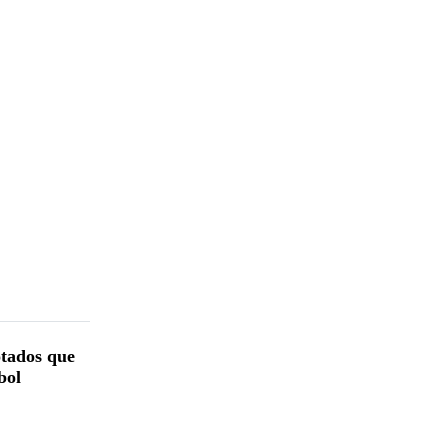
otados que
bol