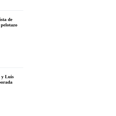
ista de
 pelotazo
 y Luis
mporada