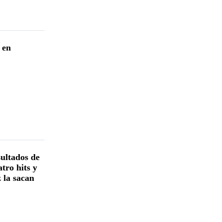
 en
sultados de
tro hits y
 la sacan