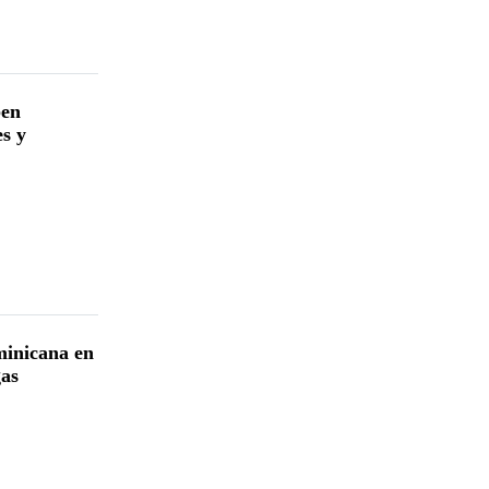
ben
es y
minicana en
gas