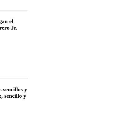
gan el
ero Jr.
 sencillos y
 sencillo y