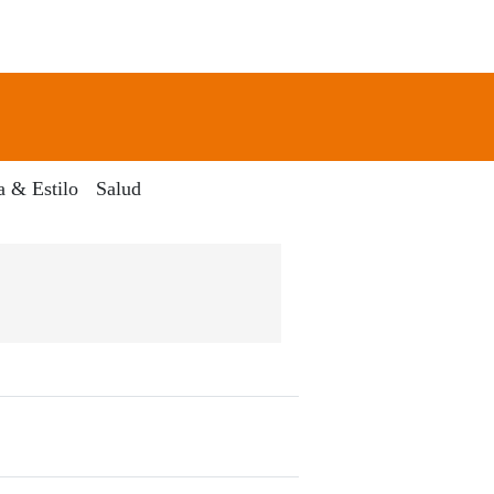
newsletter
Search
a & Estilo
Salud
 Dia Digital