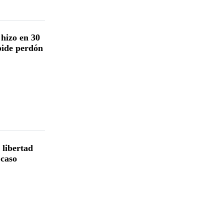
hizo en 30
pide perdón
 libertad
 caso