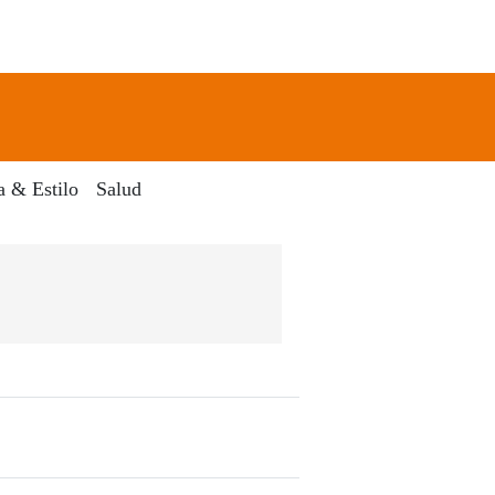
newsletter
Search
a & Estilo
Salud
ódico El Dia Digital