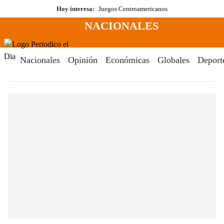
Saltar
Hoy interesa:
Juegos Centroamericanos
al
NACIONALES
contenido
Menú
Periodico El Dia Digital
Nacionales
Opinión
Económicas
Globales
Deport