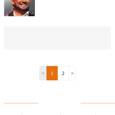
<
1
2
>