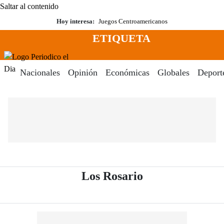
Saltar al contenido
Hoy interesa:
Juegos Centroamericanos
ETIQUETA
Menú
Periodico El Dia Digital
Nacionales
Opinión
Económicas
Globales
Deport
- Periódico El D
Los Rosario