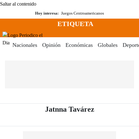
Saltar al contenido
Hoy interesa:
Juegos Centroamericanos
ETIQUETA
Menú
Periodico El Dia Digital
Nacionales
Opinión
Económicas
Globales
Deport
- Periódico El
Jatnna Tavárez