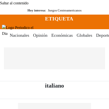
Saltar al contenido
Hoy interesa:
Juegos Centroamericanos
ETIQUETA
Menú
Periodico El Dia Digital
Nacionales
Opinión
Económicas
Globales
Deport
- Periódico El Dia
italiano