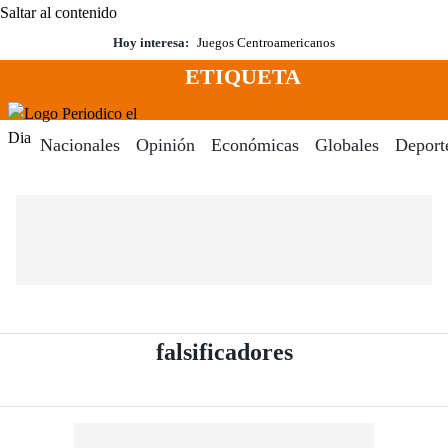
Saltar al contenido
Hoy interesa:
Juegos Centroamericanos
ETIQUETA
Menú
Periodico El Dia Digital
Nacionales
Opinión
Económicas
Globales
Deport
- Periódico El 
falsificadores