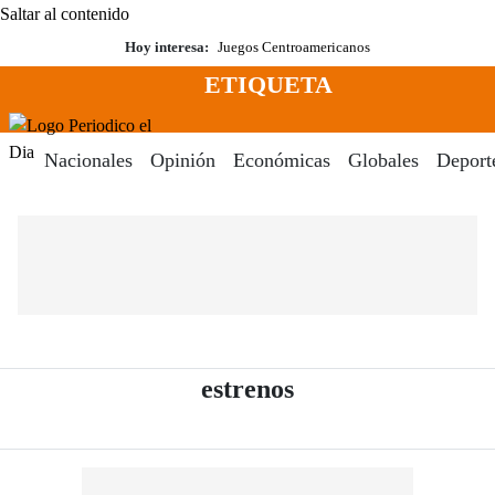
Saltar al contenido
Hoy interesa:
Juegos Centroamericanos
ETIQUETA
Menú
Periodico El Dia Digital
Nacionales
Opinión
Económicas
Globales
Deport
- Periódico El Dia
estrenos