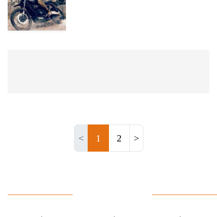
<
1
2
>