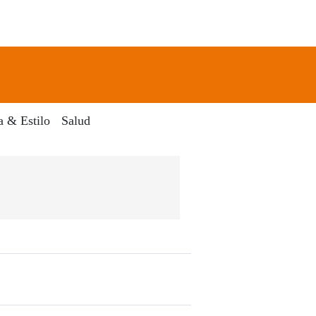
newsletter
Search
a & Estilo
Salud
 Dia Digital