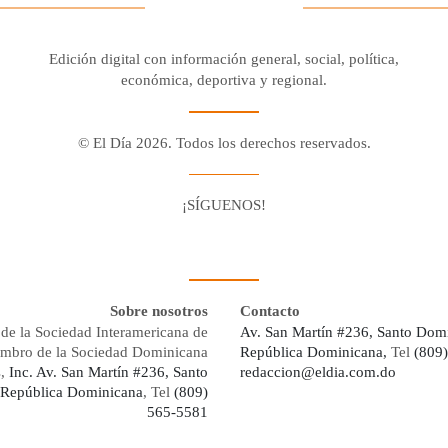
Edición digital con información general, social, política,
económica, deportiva y regional.
© El Día 2026. Todos los derechos reservados.
¡SÍGUENOS!
Facebook
Youtube
Twitter X
Instagram
Whatsapp
Sobre nosotros
Contacto
de la Sociedad Interamericana de
Av. San Martín #236, Santo Dom
embro de la Sociedad Dominicana
República Dominicana,
Tel
(809
s,
Inc. Av. San Martín #236, Santo
redaccion@eldia.com.do
República Dominicana
, Tel
(809)
565-5581