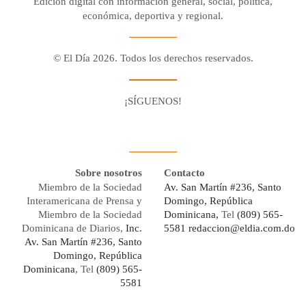
Edición digital con información general, social, política,
económica, deportiva y regional.
© El Día 2026. Todos los derechos reservados.
¡SÍGUENOS!
Facebook
Youtube
Twitter X
Instagram
Whatsapp
Sobre nosotros
Contacto
Miembro de la Sociedad
Av. San Martín #236, Santo
Interamericana de Prensa y
Domingo, República
Miembro de la Sociedad
Dominicana,
Tel
(809) 565-
Dominicana de Diarios,
Inc.
5581
redaccion@eldia.com.do
Av. San Martín #236, Santo
Domingo, República
Dominicana
, Tel
(809) 565-
5581