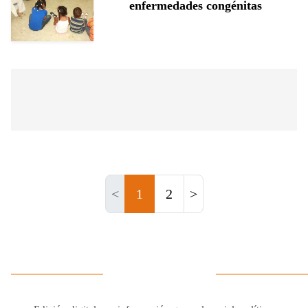
enfermedades congénitas
<
1
2
>