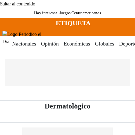
Saltar al contenido
Hoy interesa:
Juegos Centroamericanos
ETIQUETA
Menú
Periodico El Dia Digital
Nacionales
Opinión
Económicas
Globales
Deport
- Periódico El
Dermatológico