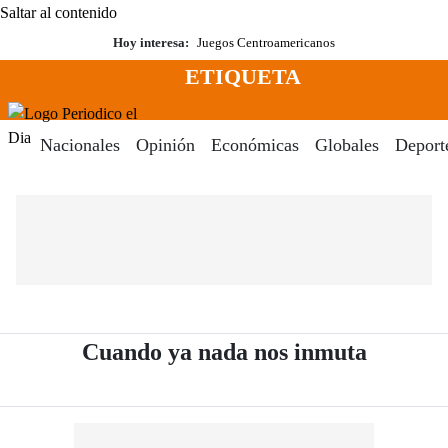
Saltar al contenido
Hoy interesa:
Juegos Centroamericanos
ETIQUETA
Menú
Periodico El Dia Digital
Nacionales
Opinión
Económicas
Globales
Deport
- Periód
Cuando ya nada nos inmuta