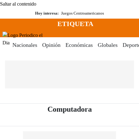
Saltar al contenido
Hoy interesa:
Juegos Centroamericanos
ETIQUETA
Menú
Periodico El Dia Digital
Nacionales
Opinión
Económicas
Globales
Deport
- Periódico El 
Computadora