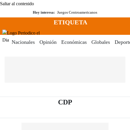
Saltar al contenido
Hoy interesa:
Juegos Centroamericanos
ETIQUETA
Menú
Periodico El Dia Digital
Nacionales
Opinión
Económicas
Globales
Deport
- Periódico El Dia D
CDP