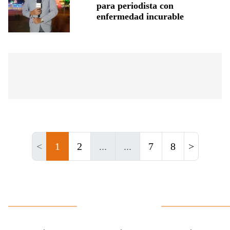
para periodista con
enfermedad incurable
<
1
2
...
...
7
8
>