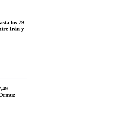
asta los 79
ntre Irán y
2,49
e Ormuz