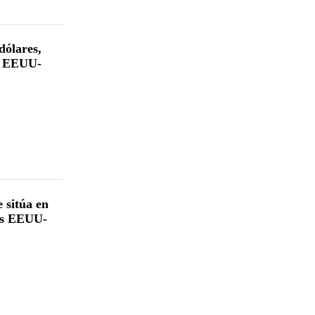
dólares,
es EEUU-
e sitúa en
nes EEUU-