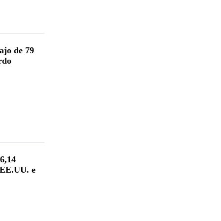
ajo de 79
rdo
96,14
e EE.UU. e