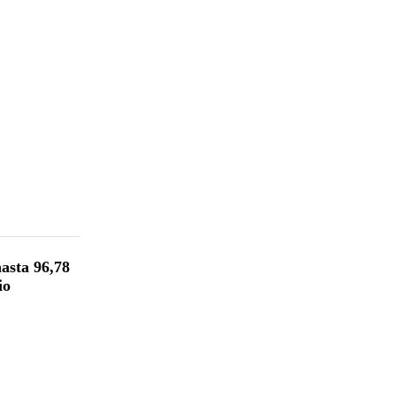
hasta 96,78
io