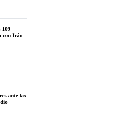
s 109
n con Irán
res ante las
edio