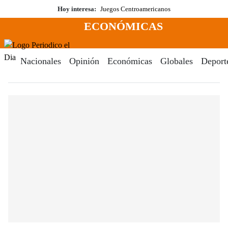
Saltar
Hoy interesa:
Juegos Centroamericanos
al
ECONÓMICAS
contenido
Menú
Periodico El Dia Digital
Nacionales
Opinión
Económicas
Globales
Deport