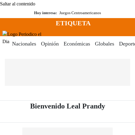
Saltar al contenido
Hoy interesa:
Juegos Centroamericanos
ETIQUETA
Menú
Periodico El Dia Digital
Nacionales
Opinión
Económicas
Globales
Deport
- Periódic
Bienvenido Leal Prandy