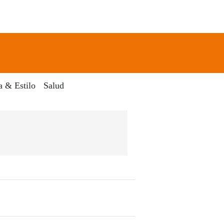
newsletter
Search
a & Estilo
Salud
El Dia Digital