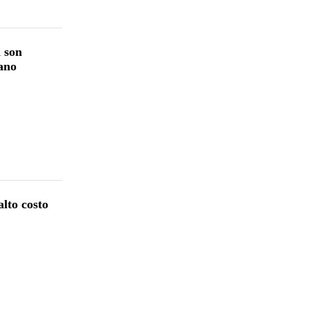
a son
ano
lto costo