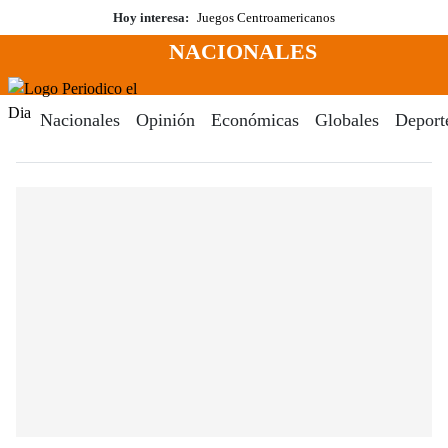
Saltar
Hoy interesa:
Juegos Centroamericanos
al
NACIONALES
contenido
Menú
Periodico El Dia Digital
Nacionales
Opinión
Económicas
Globales
Deport