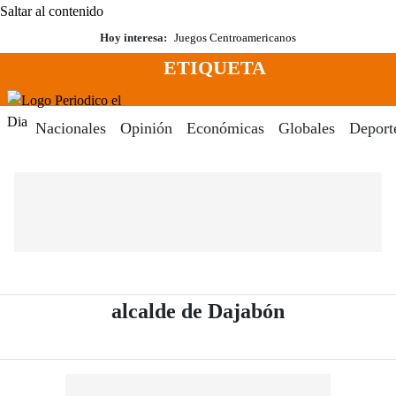
Saltar al contenido
Hoy interesa:
Juegos Centroamericanos
ETIQUETA
Menú
Periodico El Dia Digital
Nacionales
Opinión
Económicas
Globales
Deport
- Periódico 
alcalde de Dajabón