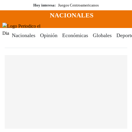
Saltar
Hoy interesa:
Juegos Centroamericanos
al
NACIONALES
contenido
Menú
Periodico El Dia Digital
Nacionales
Opinión
Económicas
Globales
Deport