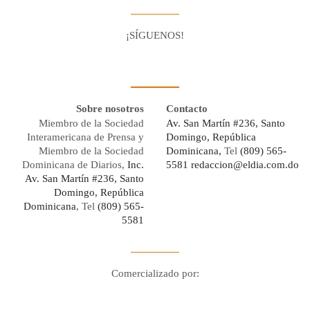
¡SÍGUENOS!
Facebook
Youtube
Twitter X
Instagram
Whatsapp
Sobre nosotros
Contacto
Miembro de la Sociedad
Av. San Martín #236, Santo
Interamericana de Prensa y
Domingo, República
Miembro de la Sociedad
Dominicana,
Tel
(809) 565-
Dominicana de Diarios,
Inc.
5581
redaccion@eldia.com.do
Av. San Martín #236, Santo
Domingo, República
Dominicana
, Tel
(809) 565-
5581
Comercializado por:
Digo Network