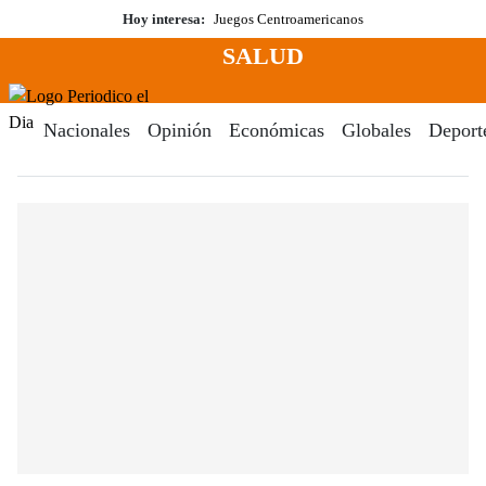
Saltar
Hoy interesa:
Juegos Centroamericanos
al
SALUD
contenido
Menú
Periodico El Dia Digital
Nacionales
Opinión
Económicas
Globales
Deport