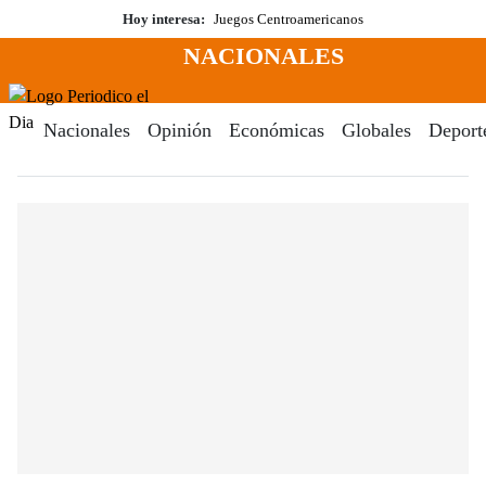
Saltar
Hoy interesa:
Juegos Centroamericanos
al
NACIONALES
contenido
Menú
Periodico El Dia Digital
Nacionales
Opinión
Económicas
Globales
Deport