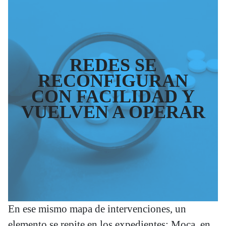
REDES SE
RECONFIGURAN
CON FACILIDAD Y
VUELVEN A OPERAR
En ese mismo mapa de intervenciones, un
elemento se repite en los expedientes: Moca, en