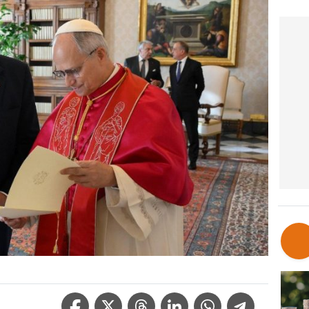
Facebook Icon
Twitter Icon
Threads Icon
Linkedin Icon
WhatsApp Icon
Telegram Icon