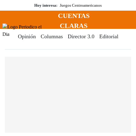
Saltar
Hoy interesa:
Juegos Centroamericanos
al
CUENTAS
contenido
Menú
CLARAS
Periodico El Dia Digital
Opinión
Columnas
Director 3.0
Editorial