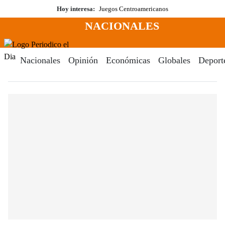
Saltar
Hoy interesa:
Juegos Centroamericanos
al
NACIONALES
contenido
Menú
Periodico El Dia Digital
Nacionales
Opinión
Económicas
Globales
Deport