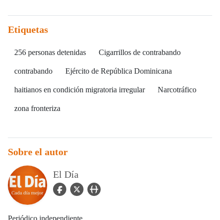
Etiquetas
256 personas detenidas
Cigarrillos de contrabando
contrabando
Ejército de República Dominicana
haitianos en condición migratoria irregular
Narcotráfico
zona fronteriza
Sobre el autor
El Día
facebook Icon
twitter Icon
user_url Icon
Periódico independiente.