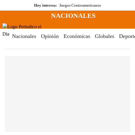
Saltar
Hoy interesa:
Juegos Centroamericanos
al
NACIONALES
contenido
Menú
Periodico El Dia Digital
Nacionales
Opinión
Económicas
Globales
Deport