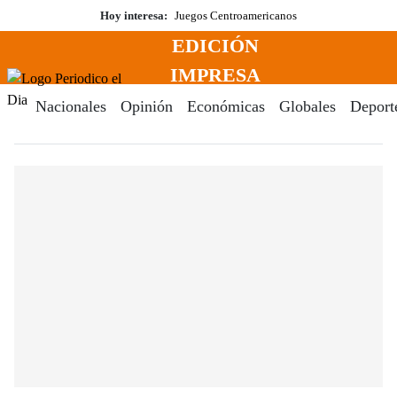
Saltar
Hoy interesa:
Juegos Centroamericanos
al
EDICIÓN
contenido
Menú
IMPRESA
Periodico El Dia Digital
Nacionales
Opinión
Económicas
Globales
Deport