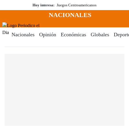
Saltar
Hoy interesa:
Juegos Centroamericanos
al
NACIONALES
contenido
Menú
Periodico El Dia Digital
Nacionales
Opinión
Económicas
Globales
Deport