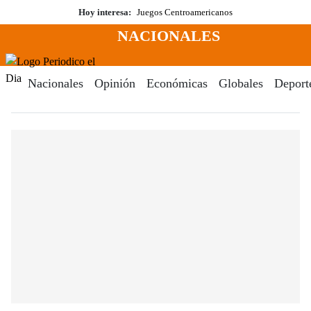
Saltar
Hoy interesa:
Juegos Centroamericanos
al
NACIONALES
contenido
Menú
Periodico El Dia Digital
Nacionales
Opinión
Económicas
Globales
Deport