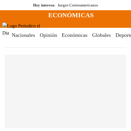
Saltar
Hoy interesa:
Juegos Centroamericanos
al
ECONÓMICAS
contenido
Menú
Periodico El Dia Digital
Nacionales
Opinión
Económicas
Globales
Deport