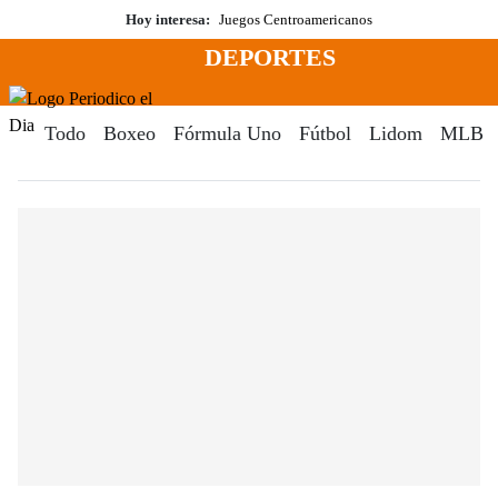
Saltar
Hoy interesa:
Juegos Centroamericanos
al
DEPORTES
contenido
Menú
Periodico El Dia Digital
Todo
Boxeo
Fórmula Uno
Fútbol
Lidom
MLB