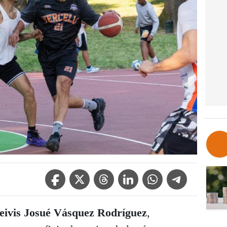
Facebook Icon
Twitter Icon
Threads Icon
Linkedin Icon
WhatsApp Icon
Telegram Icon
eivis Josué Vásquez Rodríguez
,