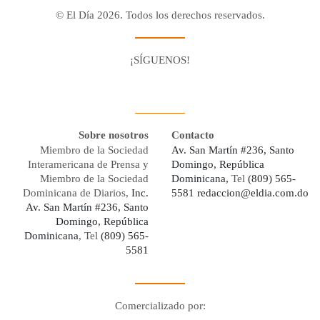
© El Día 2026. Todos los derechos reservados.
¡SÍGUENOS!
Facebook
Youtube
Twitter X
Instagram
Whatsapp
Sobre nosotros
Contacto
Miembro de la Sociedad
Av. San Martín #236, Santo
Interamericana de Prensa y
Domingo, República
Miembro de la Sociedad
Dominicana,
Tel
(809) 565-
Dominicana de Diarios,
Inc.
5581
redaccion@eldia.com.do
Av. San Martín #236, Santo
Domingo, República
Dominicana
, Tel
(809) 565-
5581
Comercializado por:
Digo Network