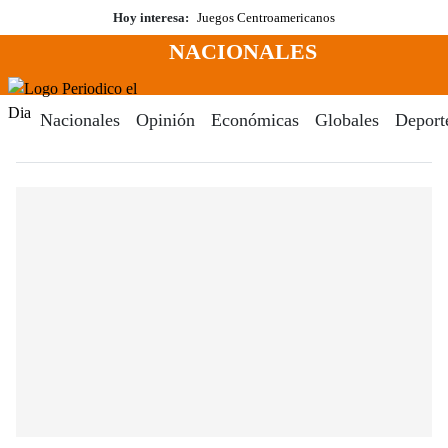
Saltar
Hoy interesa:
Juegos Centroamericanos
al
NACIONALES
contenido
Menú
Periodico El Dia Digital
Nacionales
Opinión
Económicas
Globales
Deport